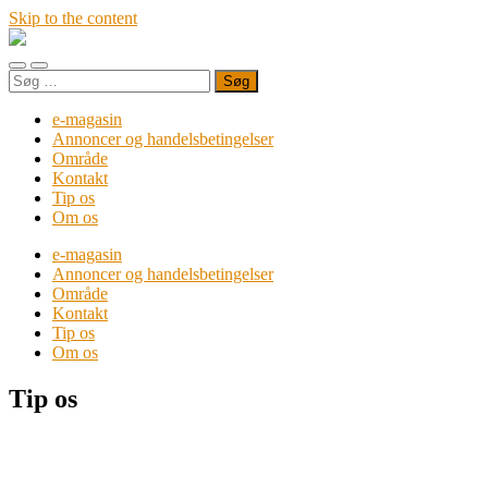
Skip to the content
e-magasin
Annoncer og handelsbetingelser
Område
Kontakt
Tip os
Om os
e-magasin
Annoncer og handelsbetingelser
Område
Kontakt
Tip os
Om os
Tip os